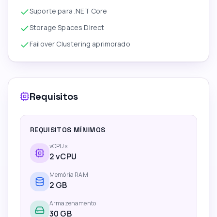
Suporte para .NET Core
Storage Spaces Direct
Failover Clustering aprimorado
Requisitos
REQUISITOS MÍNIMOS
vCPUs
2
vCPU
Memória RAM
2
GB
Armazenamento
30 GB