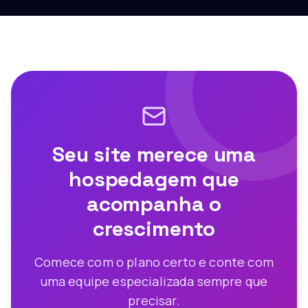
Seu site merece uma
hospedagem que
acompanha o
crescimento
Comece com o plano certo e conte com
uma equipe especializada sempre que
precisar.