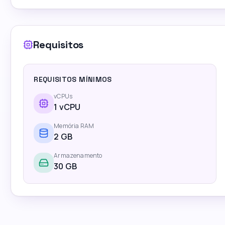
Requisitos
REQUISITOS MÍNIMOS
vCPUs
1
vCPU
Memória RAM
2
GB
Armazenamento
30 GB