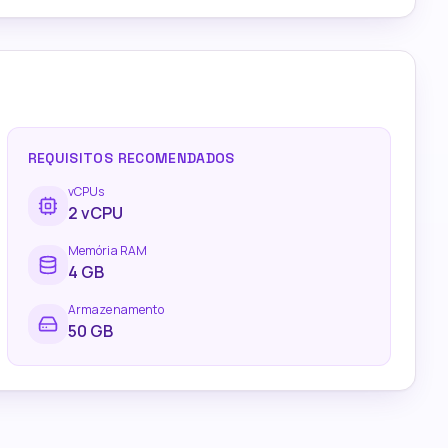
REQUISITOS RECOMENDADOS
vCPUs
2
vCPU
Memória RAM
4
GB
Armazenamento
50 GB