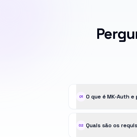
Pergu
O que é MK-Auth e 
01
Quais são os requi
02