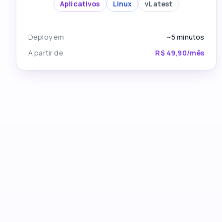
Aplicativos
Linux
v
Latest
Deploy em
~5
minutos
A partir de
R$ 49,90/mês