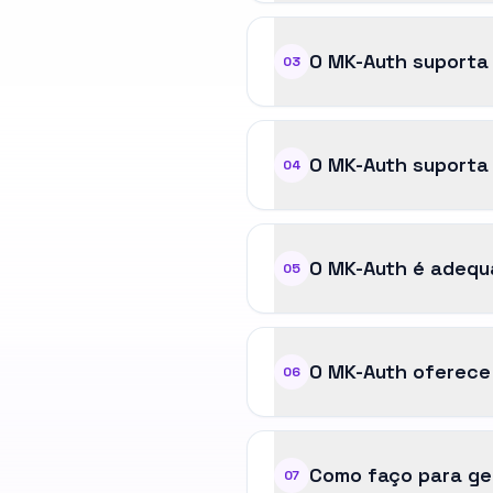
O MK-Auth suporta
03
O MK-Auth suporta
04
O MK-Auth é adequ
05
O MK-Auth oferece
06
Como faço para ge
07