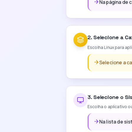
Na página de c
2
.
Selecione a Ca
Escolha Linux para ap
Selecione a ca
3
.
Selecione o Si
Escolha o aplicativo o
Na lista de si