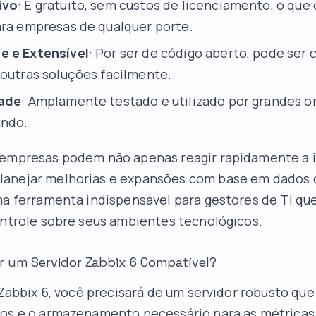
ivo
: É gratuito, sem custos de licenciamento, o que 
ara empresas de qualquer porte.
e e Extensível
: Por ser de código aberto, pode ser
 outras soluções facilmente.
dade
: Amplamente testado e utilizado por grandes o
undo.
 empresas podem não apenas reagir rapidamente a i
anejar melhorias e expansões com base em dados c
ma ferramenta indispensável para gestores de TI q
ontrole sobre seus ambientes tecnológicos.
r um Servidor Zabbix 6 Compatível?
o Zabbix 6, você precisará de um servidor robusto que
os e o armazenamento necessário para as métricas 