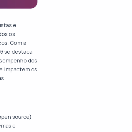
ustas e
dos os
iços. Com a
6 se destaca
desempenho dos
ue impactem os
as
open source)
temas e