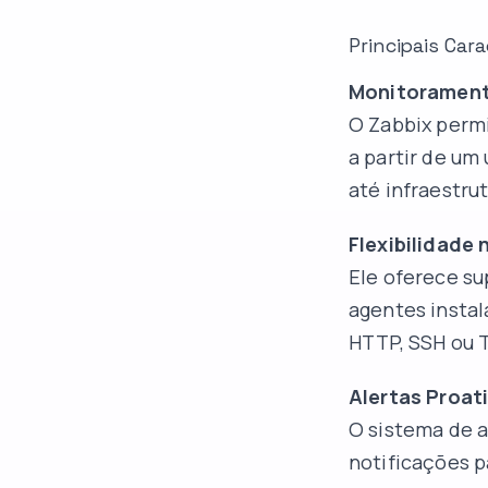
Principais Car
Monitorament
O Zabbix permi
a partir de um
até infraestru
Flexibilidade
Ele oferece s
agentes instal
HTTP, SSH ou 
Alertas Proat
O sistema de a
notificações 