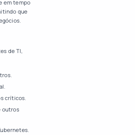
e e em tempo
mitindo que
egócios.
es de TI,
tros.
l.
 críticos.
e outros
Kubernetes.