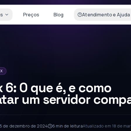
os
Preços
Blog
Atendimento e Ajuda
IX
 6: O que é, e como
tar um servidor compa
5 de dezembro de 2024
6 min
de leitura
Atualizado em
18 de ma