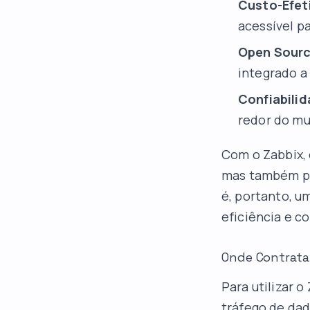
Custo-Efet
acessível p
Open Sourc
integrado a
Confiabili
redor do m
Com o Zabbix,
mas também pl
é, portanto, u
eficiência e c
Onde Contrata
Para utilizar 
tráfego de dad