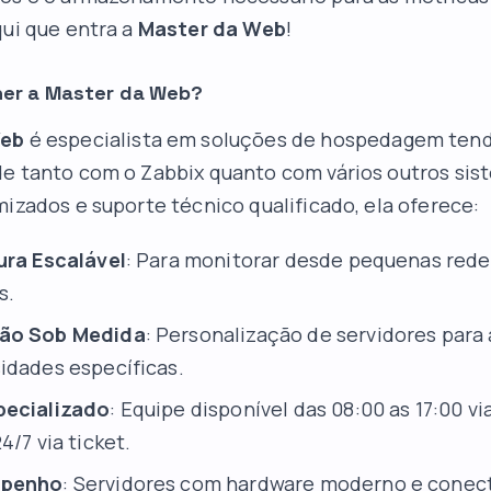
qui que entra a
Master da Web
!
her a Master da Web?
Web
é especialista em soluções de hospedagem tend
de tanto com o Zabbix quanto com vários outros si
mizados e suporte técnico qualificado, ela oferece:
ura Escalável
: Para monitorar desde pequenas rede
s.
ão Sob Medida
: Personalização de servidores para
idades específicas.
pecializado
: Equipe disponível das 08:00 as 17:00 v
4/7 via ticket.
mpenho
: Servidores com hardware moderno e conec