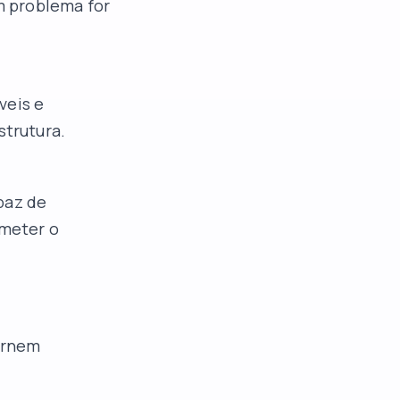
m problema for
veis e
strutura.
paz de
meter o
tornem