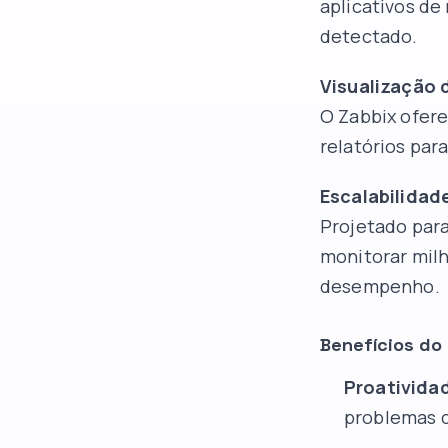
aplicativos d
detectado.
Visualização 
O Zabbix ofere
relatórios par
Escalabilida
Projetado para
monitorar mil
desempenho.
Benefícios do
Proativida
problemas c