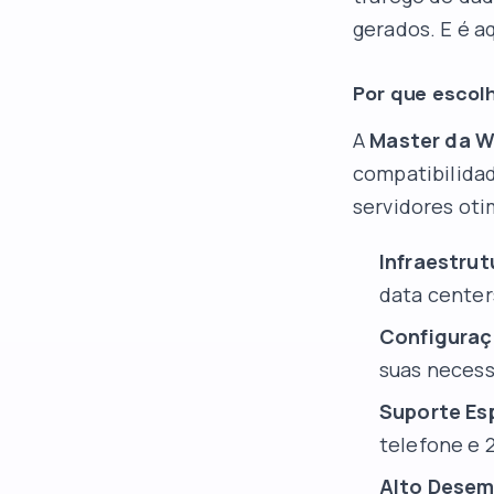
gerados. E é a
Por que escol
A
Master da 
compatibilida
servidores oti
Infraestrut
data center
Configuraç
suas necess
Suporte Es
telefone e 2
Alto Dese