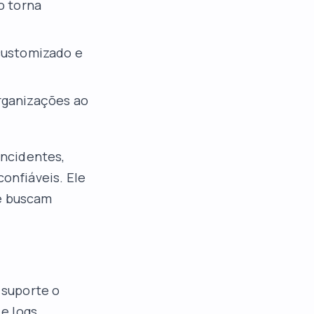
o torna
 customizado e
rganizações ao
ncidentes,
onfiáveis. Ele
ue buscam
 suporte o
e logs