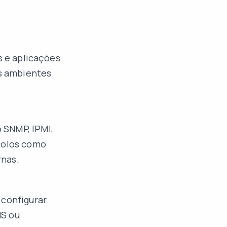
s e aplicações
os ambientes
 SNMP, IPMI,
ocolos como
rnas.
 configurar
MS ou