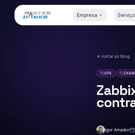
Empresa
Serviç
Voltar ao Blog
VPS
ZABB
Zabbix
contra
Igor Amador