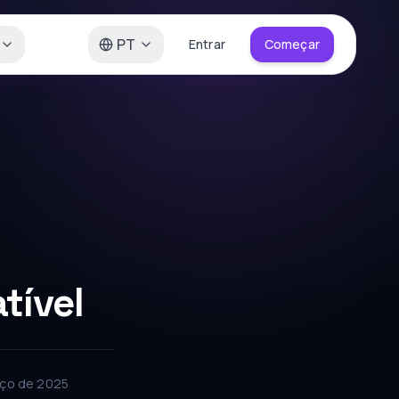
PT
Entrar
Começar
tível
rço de 2025