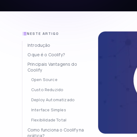
NESTE ARTIGO
Introdução
O que é o Coolify?
Principais Vantagens do
Coolify
Open Source
Custo Reduzido
Deploy Automatizado
Interface Simples
Flexibilidade Total
Como funciona o Coolify na
prática?