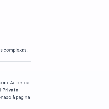
es complexas.
.com
. Ao entrar
l Private
onado à página