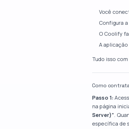
Você conect
Configura a
O Coolify f
A aplicação 
Tudo isso com
Como contrata
Passo 1:
Acess
na página inici
Server)”
. Qua
específica de 