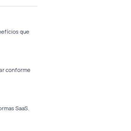
nefícios que
tar conforme
formas SaaS.