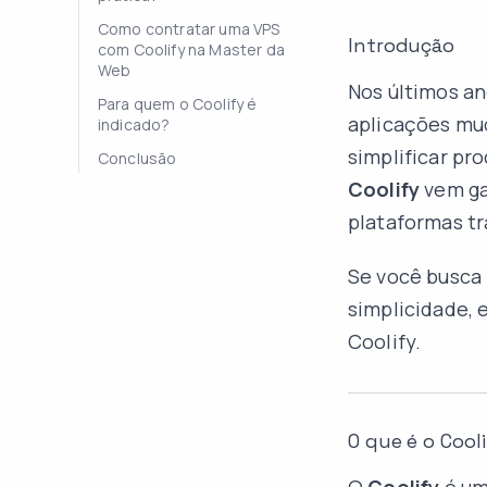
Como contratar uma VPS
Introdução
com Coolify na Master da
Web
Nos últimos a
Para quem o Coolify é
aplicações mu
indicado?
simplificar pr
Conclusão
Coolify
vem ga
plataformas t
Se você busca 
simplicidade, 
Coolify.
O que é o Cool