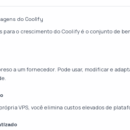
tagens do Coolify
 para o crescimento do Coolify é o conjunto de be
preso a um fornecedor. Pode usar, modificar e adap
de.
do
a própria VPS, você elimina custos elevados de plata
atizado