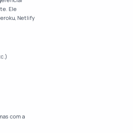
gerenciar
te. Ele
roku, Netlify
c.)
 mas com a