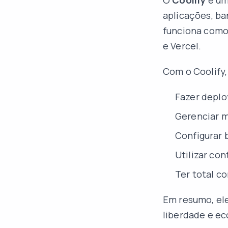
O
Coolify
é um
aplicações, ba
funciona como 
e Vercel.
Com o Coolify,
Fazer deplo
Gerenciar m
Configurar 
Utilizar co
Ter total co
Em resumo, el
liberdade e e