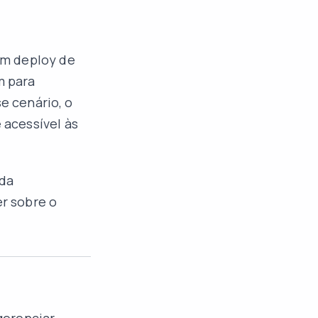
em deploy de
m para
e cenário, o
acessível às
 da
er sobre o