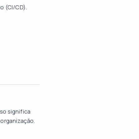
o (CI/CD).
o significa
 organização.