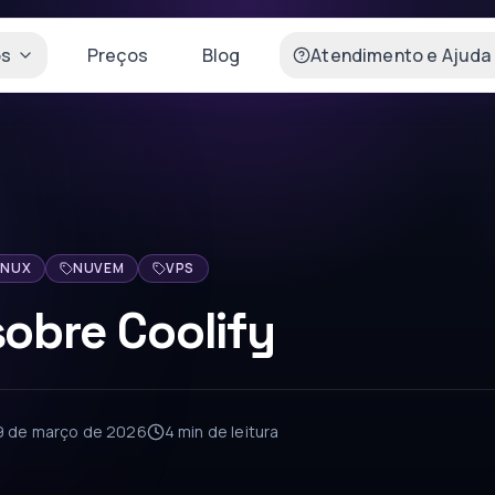
os
Preços
Blog
Atendimento e Ajuda
INUX
NUVEM
VPS
obre Coolify
9 de março de 2026
4 min
de leitura