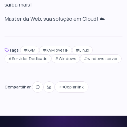
saiba mais!
Master da Web
, sua solução em Cloud! ☁️
Tags
#
KVM
#
KVM over IP
#
Linux
#
Servidor Dedicado
#
Windows
#
windows server
Compartilhar
Copiar link