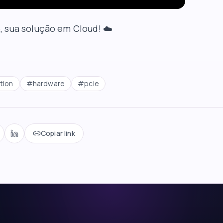
b
, sua solução em Cloud! ☁️
tion
#
hardware
#
pcie
Copiar link