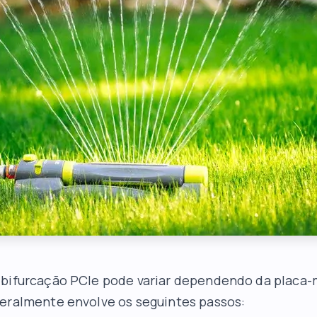
 bifurcação PCIe pode variar dependendo da placa-
eralmente envolve os seguintes passos: