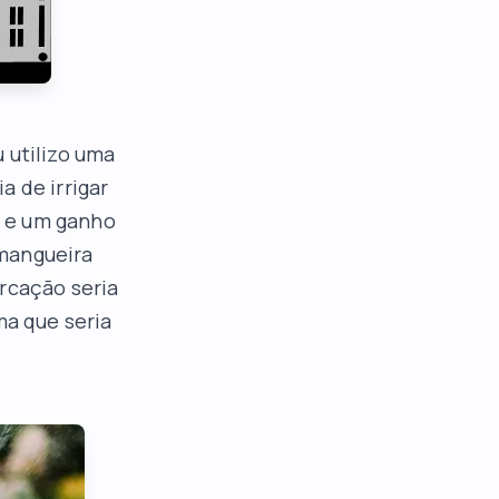
 utilizo uma
a de irrigar
a e um ganho
 mangueira
rcação seria
ma que seria