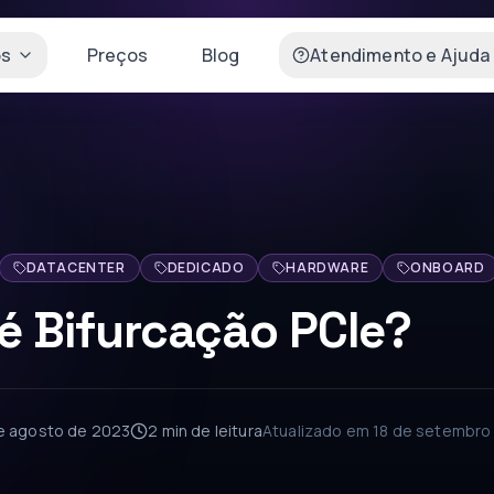
os
Preços
Blog
Atendimento e Ajuda
DATACENTER
DEDICADO
HARDWARE
ONBOARD
é Bifurcação PCIe?
e agosto de 2023
2 min
de leitura
Atualizado em
18 de setembro