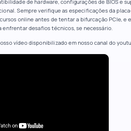
ibilidade de hardware, configurações de BIOS e su
ional. Sempre verifique as especificações da plac
ecursos online antes de tentar a bifurcação PCIe, e 
 enfrentar desafios técnicos, se necessário.
osso vídeo disponibilizado em nosso
canal do yout