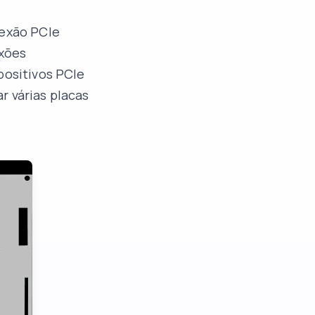
nexão PCIe
xões
positivos PCIe
r várias placas