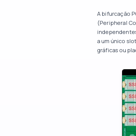
A bifurcação P
(Peripheral C
independentes.
a um único slo
gráficas ou pl