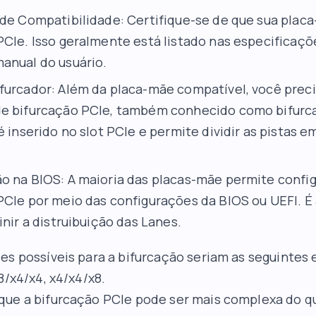
 de Compatibilidade: Certifique-se de que sua plac
PCIe. Isso geralmente está listado nas especificaçõ
anual do usuário.
furcador: Além da placa-mãe compatível, você prec
e bifurcação PCIe, também conhecido como bifurca
é inserido no slot PCIe e permite dividir as pistas e
o na BIOS: A maioria das placas-mãe permite config
PCIe por meio das configurações da BIOS ou UEFI. É
inir a distruibuição das Lanes.
es possíveis para a bifurcação seriam as seguintes 
8/x4/x4, x4/x4/x8.
ue a bifurcação PCIe pode ser mais complexa do qu