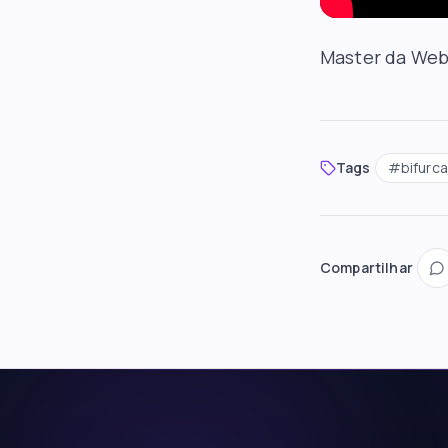
Master da We
Tags
#
bifurca
Compartilhar