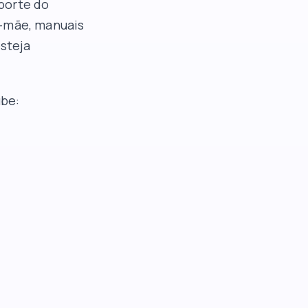
porte do
a-mãe, manuais
esteja
ube
: