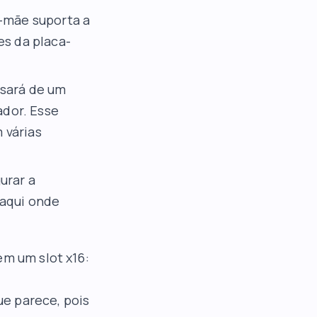
a-mãe suporta a
es da placa-
isará de um
dor. Esse
m várias
urar a
 aqui onde
em um slot x16:
e parece, pois