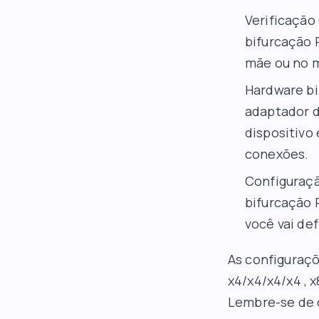
Verificação
bifurcação 
mãe ou no m
Hardware bi
adaptador d
dispositivo 
conexões.
Configuraçã
bifurcação 
você vai def
As configuraçõ
x4/x4/x4/x4 , x
Lembre-se de q