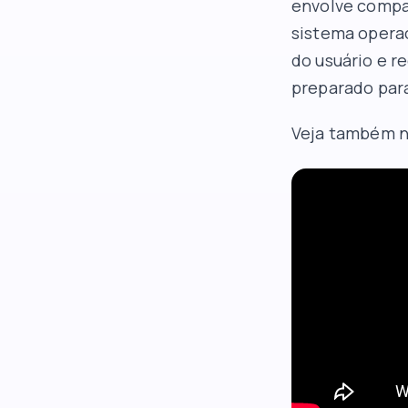
envolve compat
sistema operac
do usuário e r
preparado para
Veja também n