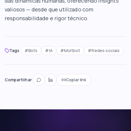
das dinâmicas humanas, oferecendo insights
valiosos — desde que utilizado com
responsabilidade e rigor técnico.
Tags
#
Bots
#
IA
#
Moltbot
#
Redes sociais
Compartilhar
Copiar link