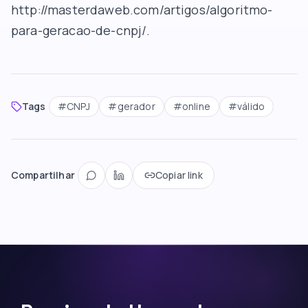
http://masterdaweb.com/artigos/algoritmo-
para-geracao-de-cnpj/.
Tags
#
CNPJ
#
gerador
#
online
#
válido
Compartilhar
Copiar link