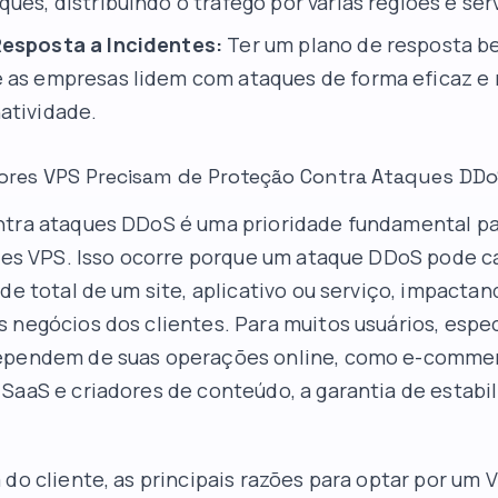
ues, distribuindo o tráfego por várias regiões e ser
Resposta a Incidentes:
Ter um plano de resposta b
 as empresas lidem com ataques de forma eficaz e
atividade.
dores VPS Precisam de Proteção Contra Ataques DD
ntra ataques DDoS é uma prioridade fundamental p
ores VPS. Isso ocorre porque um ataque DDoS pode c
ade total de um site, aplicativo ou serviço, impactan
 negócios dos clientes. Para muitos usuários, esp
ependem de suas operações online, como e-comme
SaaS e criadores de conteúdo, a garantia de estabi
 do cliente, as principais razões para optar por um