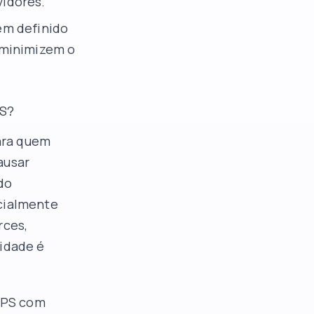
vidores.
em definido
 minimizem o
oS?
ara quem
ausar
do
ecialmente
rces,
lidade é
 VPS com