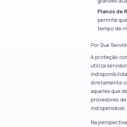
grandes ataq
Planos de 
permite que
tempo de in
Por Que Servi
A proteção co
utiliza servid
indisponibilid
diretamente os
aqueles que d
provedores de 
indispensável.
Na perspectiva