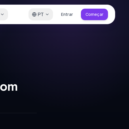
PT
Entrar
Começar
com