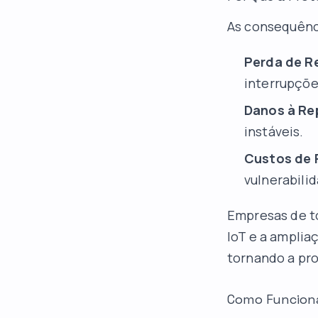
As consequênc
Perda de R
interrupçõe
Danos à Re
instáveis.
Custos de 
vulnerabili
Empresas de t
IoT e a amplia
tornando a pr
Como Funciona