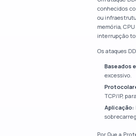
conhecidos co
ou infraestrut
memória, CPU 
interrupção to
Os ataques DDo
Baseados 
excessivo.
Protocolar
TCP/IP, para
Aplicação:
sobrecarreg
Por Que a Prot