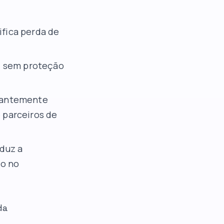
ifica perda de
, sem proteção
tantemente
e parceiros de
duz a
co no
da