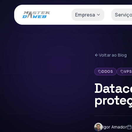
Empresa
Serviç
Voltar ao Blog
DDOS
VPS
Datac
prote
Igor Amador