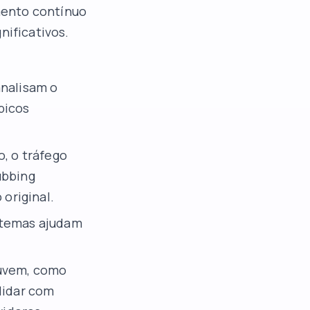
mento contínuo
nificativos.
nalisam o
picos
, o tráfego
ubbing
 original.
stemas ajudam
uvem, como
lidar com