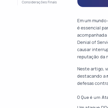
Considerações Finais
Em um mundo ca
é essencial pa
acompanhada d
Denial of Serv
causar interru
reputação da m
Neste artigo, 
destacando a
defesas contra
O Que é um At
Um ataque DDo