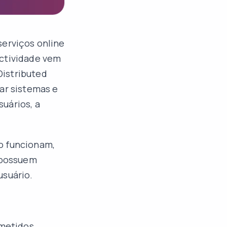
serviços online
ectividade vem
Distributed
ar sistemas e
uários, a
o funcionam,
 possuem
usuário.
metidos,