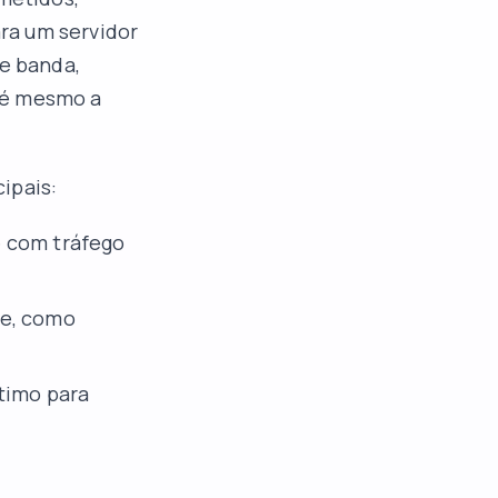
ra um servidor
de banda,
té mesmo a
ipais:
e com tráfego
de, como
ítimo para