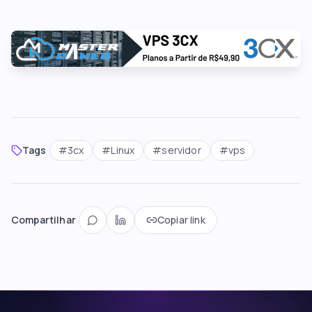
Tags
#
3cx
#
Linux
#
servidor
#
vps
Compartilhar
Copiar link