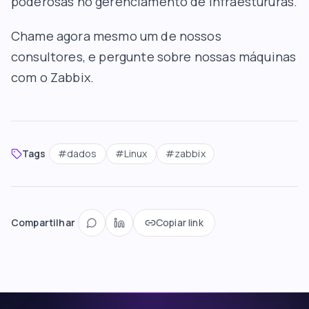
poderosas no gerenciamento de infraestururas.
Chame agora mesmo
um de nossos
consultores
, e pergunte sobre nossas máquinas
com o Zabbix.
Tags
#
dados
#
Linux
#
zabbix
Compartilhar
Copiar link