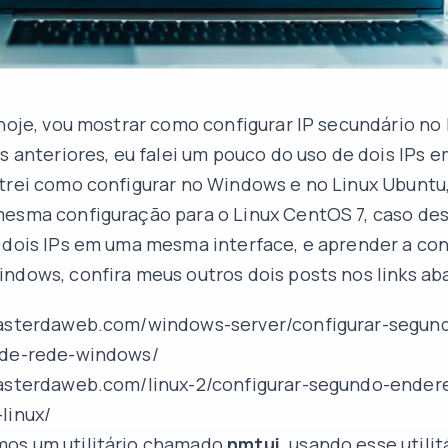
 hoje, vou mostrar como configurar IP secundário n
ts anteriores, eu falei um pouco do uso de dois IP
trei como configurar no Windows e no Linux Ubuntu,
esma configuração para o Linux CentOS 7, caso des
 dois IPs em uma mesma interface, e aprender a con
ndows, confira meus outros dois posts nos links ab
masterdaweb.com/windows-server/configurar-segun
-de-rede-windows/
masterdaweb.com/linux-2/configurar-segundo-ender
linux/
os um utilitário chamado
nmtui,
usando esse utilit