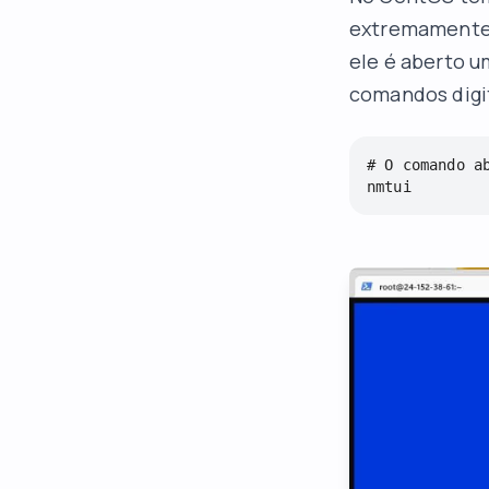
extremamente 
ele é aberto u
comandos dig
# O comando a
nmtui