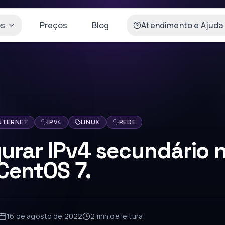
os
Preços
Blog
Atendimento e Ajuda
NTERNET
IPV4
LINUX
REDE
urar IPv4 secundário 
CentOS 7.
16 de agosto de 2022
2 min
de leitura