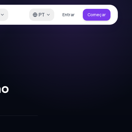
PT
Entrar
Começar
no