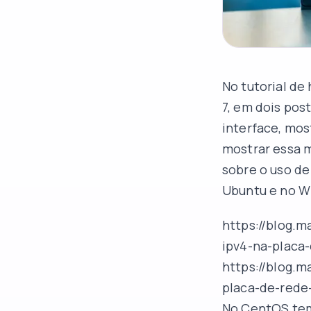
No tutorial de
7, em dois pos
interface, mos
mostrar essa m
sobre o uso de
Ubuntu e no Wi
https://blog.
ipv4-na-placa
https://blog.
placa-de-rede-
No CentOS tem