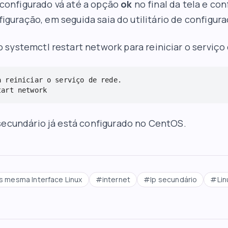
 configurado vá até a opção
ok
no final da tela e co
iguração, em seguida saia do utilitário de configur
systemctl restart network para reiniciar o serviço 
 reiniciar o serviço de rede.

tart network
secundário já está configurado no CentOS.
Ps mesma Interface Linux
#
internet
#
Ip secundário
#
Li