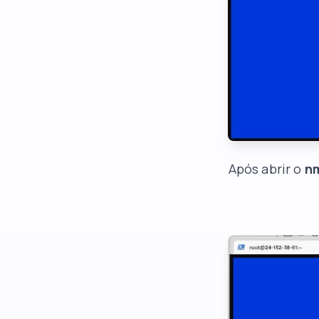
Após abrir o
n