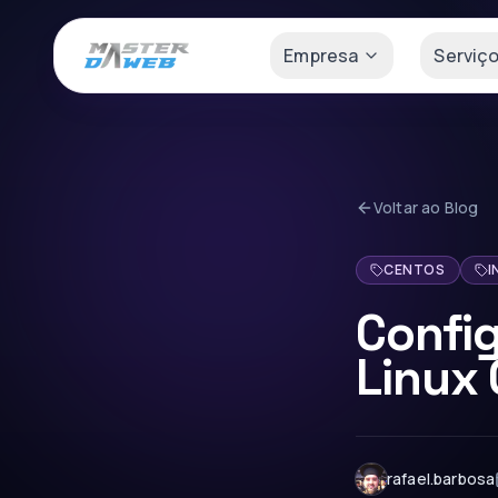
Empresa
Serviç
Voltar ao Blog
CENTOS
I
Config
Linux 
rafael.barbosa