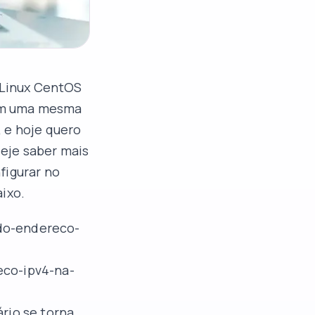
o Linux CentOS
s em uma mesma
 e hoje quero
eje saber mais
figurar no
aixo.
do-endereco-
eco-ipv4-na-
ário se torna