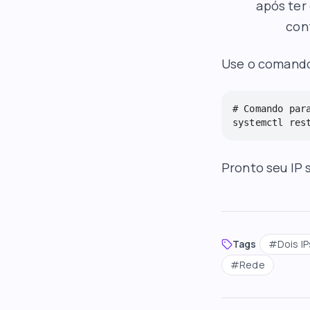
após ter
conf
Use o comando 
# Comando para
systemctl res
Pronto seu IP 
Tags
#
Dois I
#
Rede