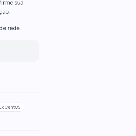
nfirme sua
ação.
de rede.
nux CentOS