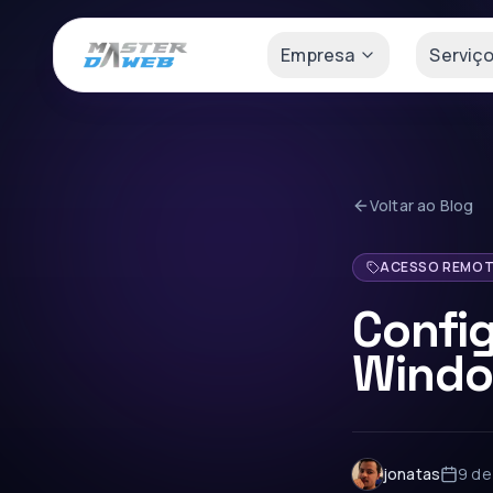
Empresa
Serviç
Voltar ao Blog
ACESSO REMO
Confi
Windo
jonatas
9 de