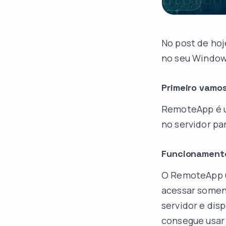
No post de hoj
no seu Window
Primeiro vamo
RemoteApp é u
no servidor pa
Funcionament
O RemoteApp u
acessar somen
servidor e disp
consegue usar