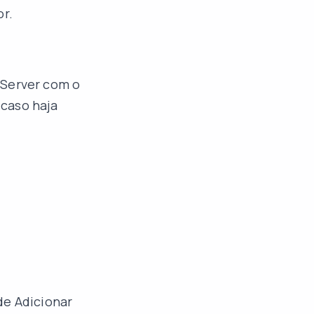
or.
 Server com o
 caso haja
de Adicionar