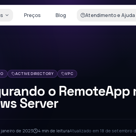
os
Preços
Blog
Atendimento e Ajuda
TO
ACTIVE DIRECTORY
VPC
gurando o RemoteApp 
ws Server
 janeiro de 2023
4 min
de leitura
Atualizado em
18 de setembro 