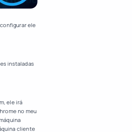
configurar ele
es instaladas
, ele irá
 Chrome no meu
r máquina
quina cliente