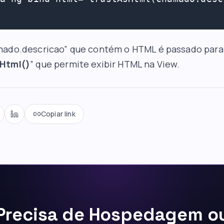
mado.descricao” que contém o HTML é passado para
Html()
” que permite exibir HTML na View.
Copiar link
Precisa de Hospedagem o