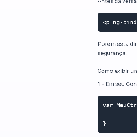
Antes da versão
<p ng-bind
Porém esta dir
segurança.
Como exibir u
1 – Em seu Con
var MeuCtr
}