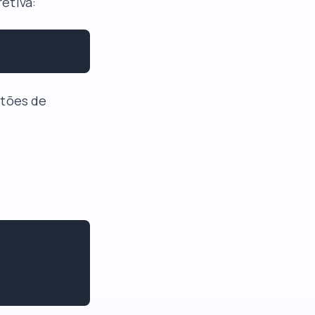
retiva:
stões de