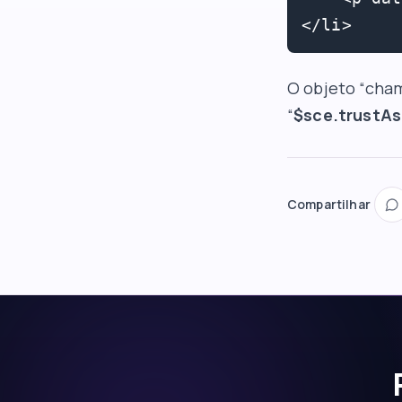
</li>
O objeto “cha
“
$sce.trustAs
Compartilhar