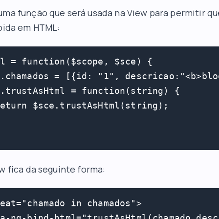
uma função que será usada na View para permitir q
ibida em HTML:
l = function($scope, $sce) {

.chamados = [{id: "1", descricao:"<b>blo
.trustAsHtml = function(string) {

eturn $sce.trustAsHtml(string);

ew fica da seguinte forma:
eat="chamado in chamados">

a-ng-bind-html="trustAsHtml(chamado.desc