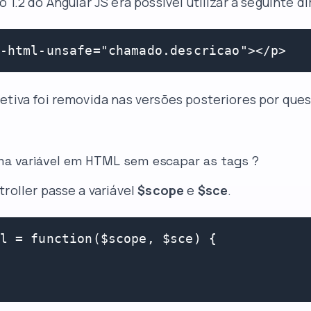
 1.2 do Angular JS era possível utilizar a seguinte di
-html-unsafe="chamado.descricao"></p>
etiva foi removida nas versões posteriores por que
ma variável em HTML sem escapar as tags ?
troller passe a variável
$scope
e
$sce
.
l = function($scope, $sce) {
