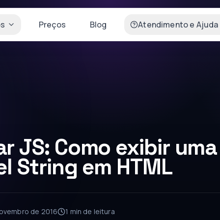
os
Preços
Blog
Atendimento e Ajuda
r JS: Como exibir uma
el String em HTML
novembro de 2016
1 min
de leitura