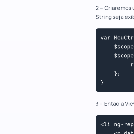
2 – Criaremos 
String seja ex
var MeuCtr
    $scope
    $scope
         r
    };

}
3 – Então a Vi
<li ng-rep
    <p dat