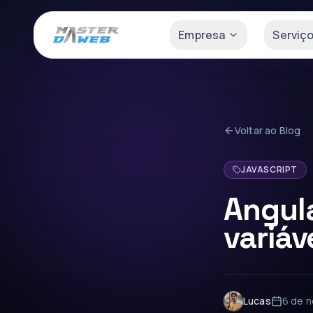
Empresa
Serviç
Voltar ao Blog
JAVASCRIPT
Angula
variáv
Lucas
6 de 