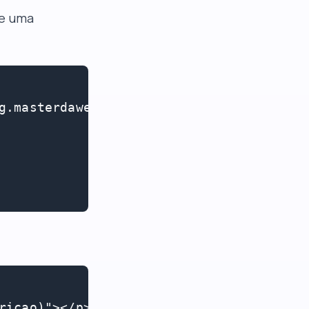
ue uma
g.masterdaweb.com</b>"}]

ricao)"></p>
