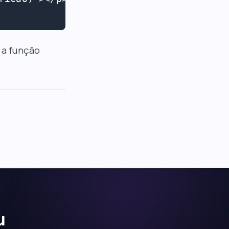
 a função
u