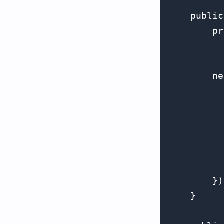
    public
        pr
          
        ne
          
          
          
          
          
          
        })
    }
