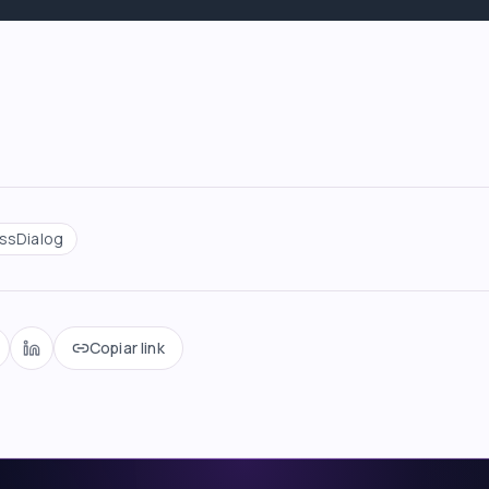
ssDialog
Copiar link