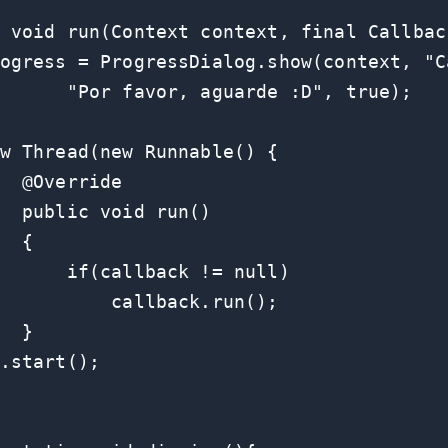
 void run(Context context, final Callbac
ogress = ProgressDialog.show(context, "Ca
      "Por favor, aguarde :D", true);

w Thread(new Runnable() {

  @Override

  public void run()

  {

      if(callback != null)

          callback.run();

  }

.start();
