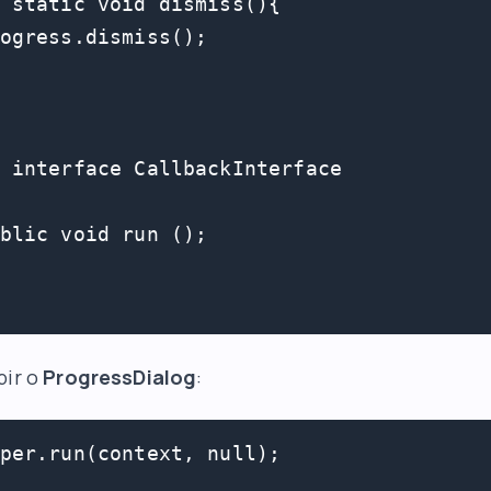
 static void dismiss(){

ogress.dismiss();

 interface CallbackInterface

blic void run ();

bir o
ProgressDialog
:
per.run(context, null);
