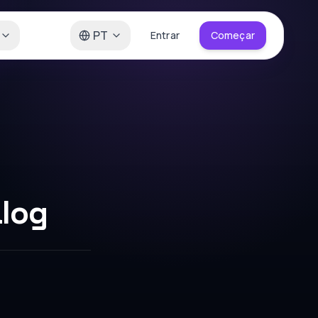
PT
Entrar
Começar
alog