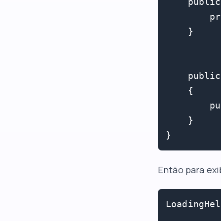
    public
        pr
    }

    public
    {

        pu
    }

}
Então para exi
LoadingHel