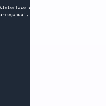
kInterface callback){

rregando",
