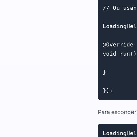
// Ou usan
LoadingHel
@Override

void run()
}

});
Para esconder
LoadingHel