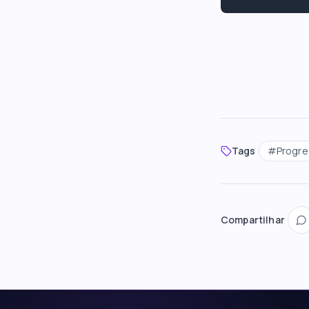
Tags
#
Progre
Compartilhar