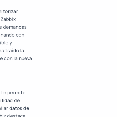
itorizar
 Zabbix
tes demandas
ionando con
ible y
a traído la
e con la nueva
 te permite
ilidad de
pilar datos de
bbix destaca