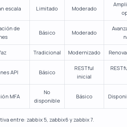
Ampli
an escala
Limitado
Moderado
op
ación de
Avanz
Básico
Moderado
nes
n
faz
Tradicional
Modernizado
Renovad
RESTful
RESTfu
ones API
Básico
inicial
No
ción MFA
Básico
Disponi
disponible
va entre: zabbix 5, zabbix6 y zabbix 7.