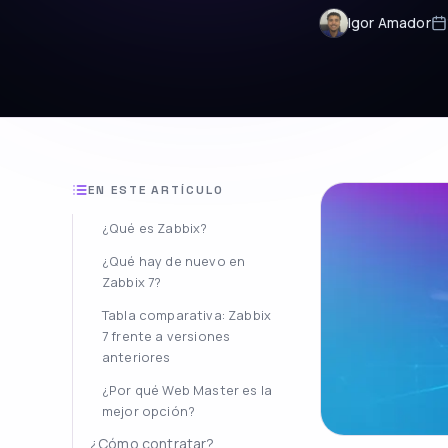
Igor Amador
EN ESTE ARTÍCULO
¿Qué es Zabbix?
¿Qué hay de nuevo en
Zabbix 7?
Tabla comparativa: Zabbix
7 frente a versiones
anteriores
¿Por qué Web Master es la
mejor opción?
¿Cómo contratar?