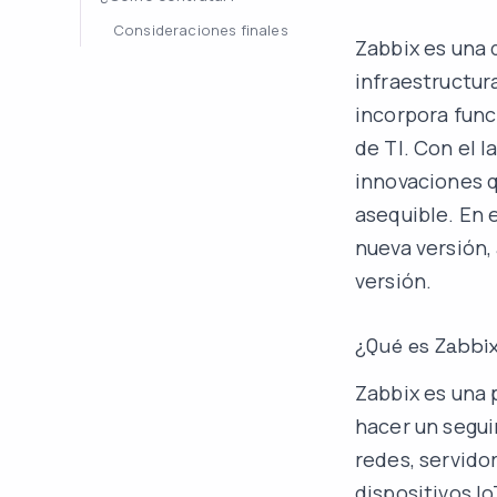
Consideraciones finales
Zabbix es una 
infraestructur
incorpora func
de TI. Con el 
innovaciones q
asequible. En 
nueva versión,
versión.
¿Qué es Zabbi
Zabbix es una 
hacer un segui
redes, servido
dispositivos I