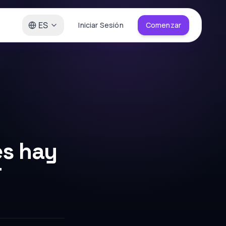
ES
Iniciar Sesión
Comenzar
es hay
r