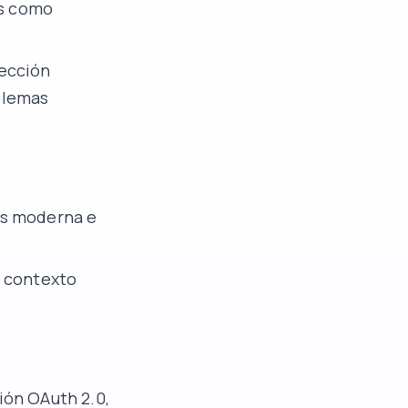
es como
rección
blemas
ás moderna e
n contexto
ión OAuth 2.0,