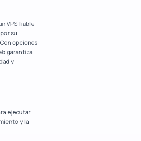
un VPS fiable
por su
. Con opciones
eb garantiza
idad y
ra ejecutar
miento y la