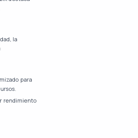
.
dad, la
:
timizado para
ursos.
or rendimiento