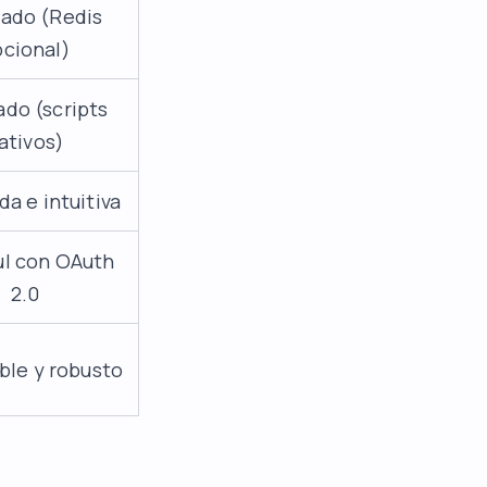
ado (Redis
cional)
ado (scripts
ativos)
a e intuitiva
l con OAuth
2.0
ble y robusto