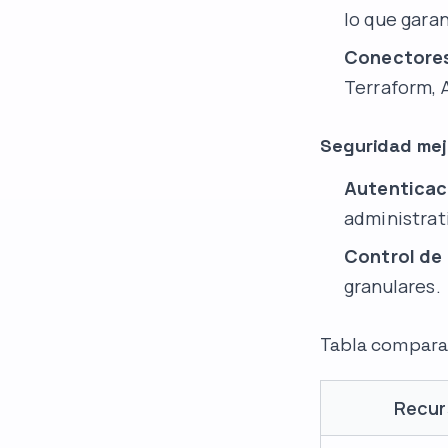
lo que gara
Conectores
Terraform, A
Seguridad me
Autenticac
administrat
Control de
granulares.
Tabla comparat
Recur