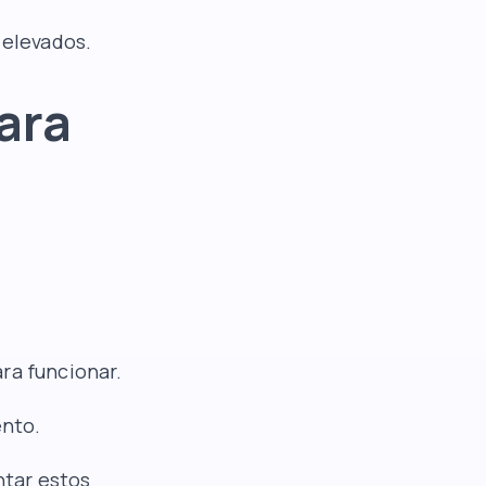
 elevados.
ara
ra funcionar.
ento.
ntar estos