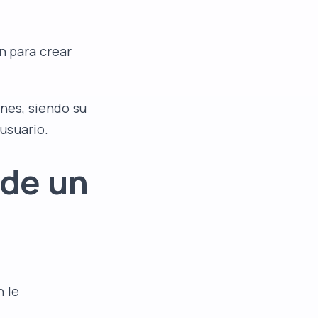
n para crear
ones, siendo su
usuario.
 de un
n le