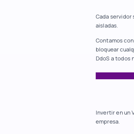
Cada servidor 
aisladas.
Contamos con u
bloquear cualq
DdoS a todos n
Invertir en un
empresa.