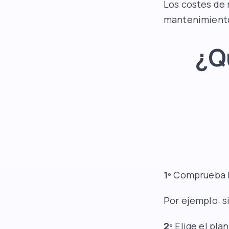
Los costes de 
mantenimiento,
¿Q
1º
Comprueba lo
Por ejemplo: 
2º
Elige el pla