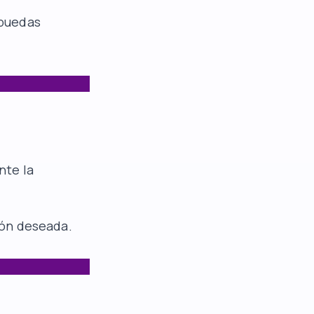
 puedas
nte la
ción deseada.