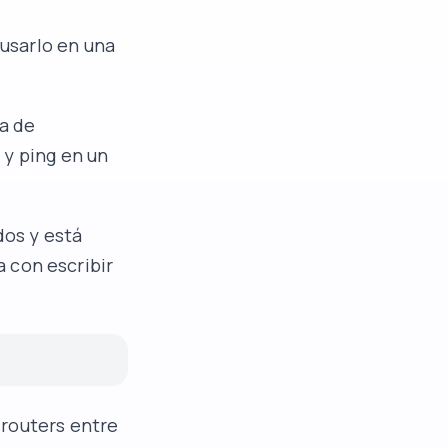
usarlo en una
a de
 y ping en un
dos y está
a con escribir
 routers entre