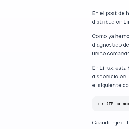
En el post de
distribución Li
Como ya hemo
diagnóstico de
único comand
En Linux, esta
disponible en l
el siguiente c
mtr (IP ou no
Cuando ejecute