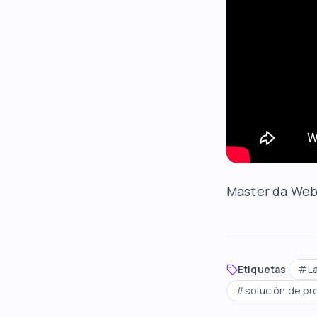
Master da We
Etiquetas
#
L
#
solución de p