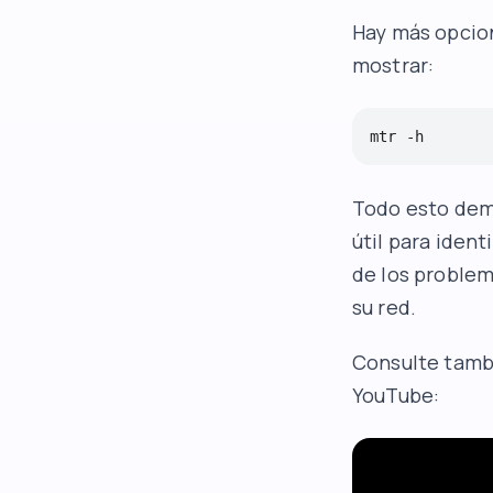
Hay más opcion
mostrar:
mtr -h
Todo esto demu
útil para ident
de los problem
su red.
Consulte tambi
YouTube
: