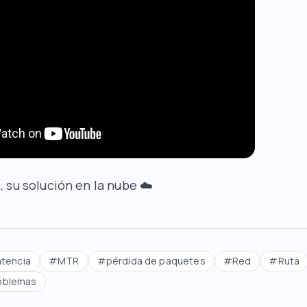
b
, su solución en la nube ☁️
atencia
#
MTR
#
pérdida de paquetes
#
Red
#
Ruta
roblemas