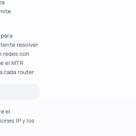
za
mite
 para
ntente resolver
n redes con
ue el MTR
a cada router.
e el
iones IP y los