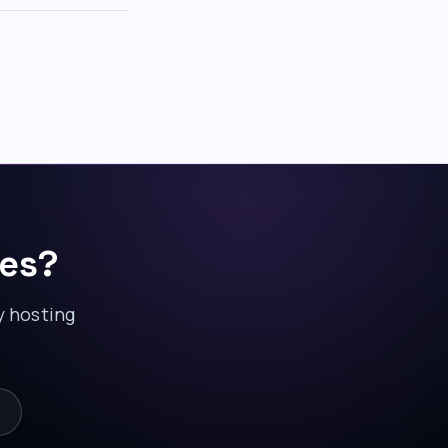
res?
y hosting