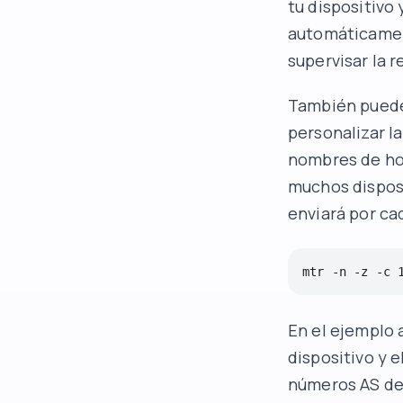
tu dispositivo 
automáticamen
supervisar la r
También puede
personalizar la
nombres de hos
muchos disposi
enviará por ca
mtr -n -z -c 
En el ejemplo 
dispositivo y e
números AS de