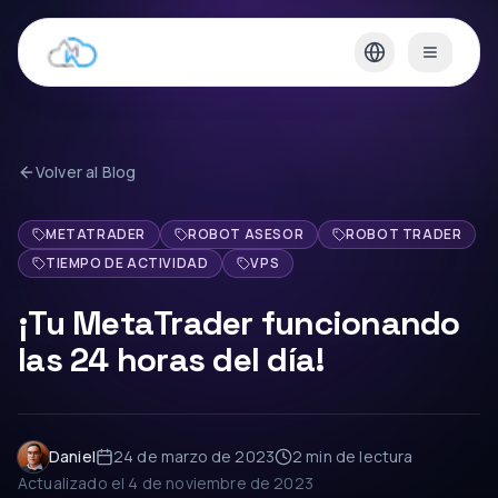
Volver al Blog
METATRADER
ROBOT ASESOR
ROBOT TRADER
TIEMPO DE ACTIVIDAD
VPS
¡Tu MetaTrader funcionando
las 24 horas del día!
Daniel
24 de marzo de 2023
2 min
de lectura
Actualizado el
4 de noviembre de 2023