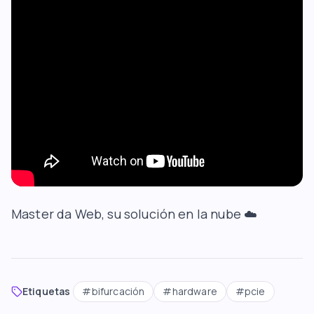
Master da Web
, su solución en la nube ☁️
Etiquetas
#
bifurcación
#
hardware
#
pcie