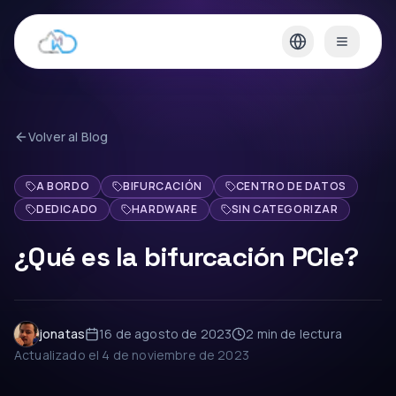
Volver al Blog
A BORDO
BIFURCACIÓN
CENTRO DE DATOS
DEDICADO
HARDWARE
SIN CATEGORIZAR
¿Qué es la bifurcación PCIe?
jonatas
16 de agosto de 2023
2 min
de lectura
Actualizado el
4 de noviembre de 2023