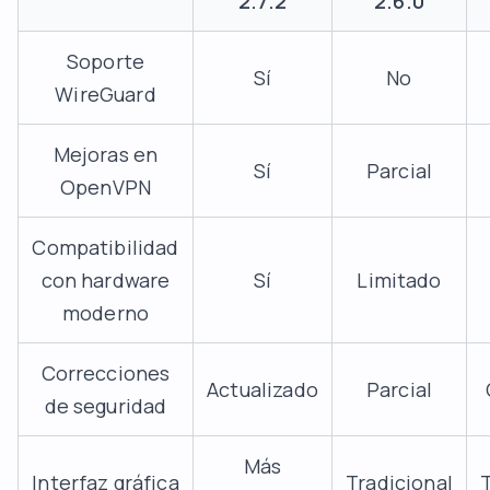
2.7.2
2.6.0
Soporte
Sí
No
WireGuard
Mejoras en
Sí
Parcial
OpenVPN
Compatibilidad
con hardware
Sí
Limitado
moderno
Correcciones
Actualizado
Parcial
de seguridad
Más
Interfaz gráfica
Tradicional
T