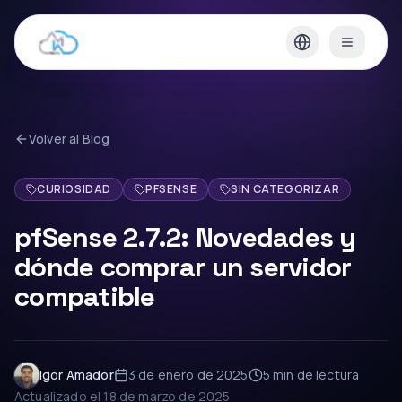
Volver al Blog
CURIOSIDAD
PFSENSE
SIN CATEGORIZAR
pfSense 2.7.2: Novedades y
dónde comprar un servidor
compatible
Igor Amador
3 de enero de 2025
5 min
de lectura
Actualizado el
18 de marzo de 2025