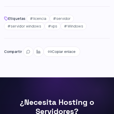
Etiquetas
#
licencia
#
servidor
#
servidor windows
#
vps
#
Windows
Compartir
Copiar enlace
¿Necesita Hosting o
Servidores?