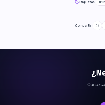
Etiquetas
#
li
Compartir
¿Ne
Conozca 