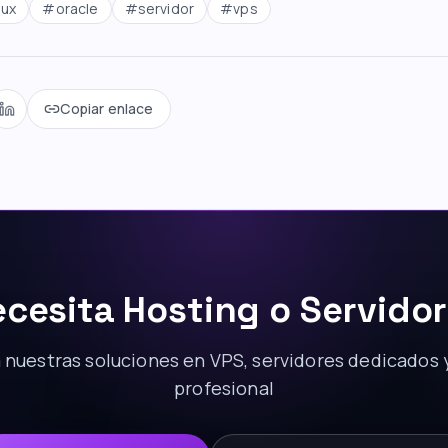
nux
#
oracle
#
servidor
#
vps
Copiar enlace
cesita Hosting o Servido
nuestras soluciones en VPS, servidores dedicados 
profesional