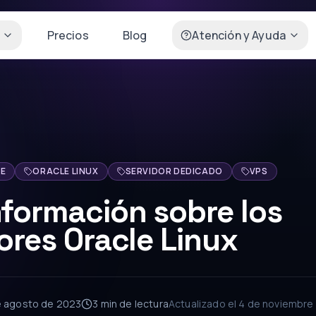
Precios
Blog
Atención y Ayuda
E
ORACLE LINUX
SERVIDOR DEDICADO
VPS
formación sobre los
ores Oracle Linux
e agosto de 2023
3 min
de lectura
Actualizado el
4 de noviembre