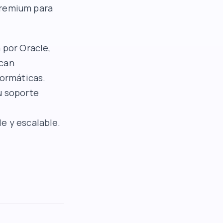
premium para
 por Oracle,
scan
formáticas.
u soporte
e y escalable.