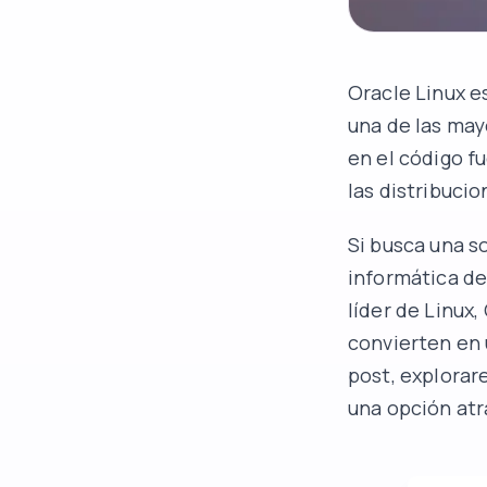
Oracle Linux
es
una de las may
en el código f
las distribuci
Si busca una s
informática de
líder de Linux,
convierten en
post, explorar
una opción atr