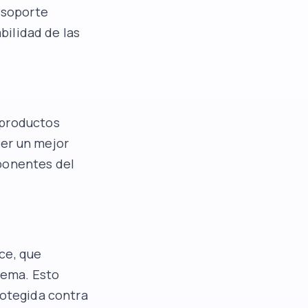
e soporte
bilidad de las
 productos
ser un mejor
mponentes del
ce, que
stema. Esto
rotegida contra