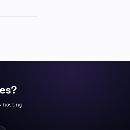
res?
y hosting