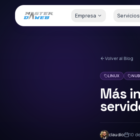
Empresa
Servicios
Volver al Blog
LINUX
NUB
Más in
servid
claudio
10 d