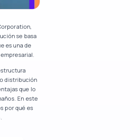
Corporation,
bución se basa
ue es una de
 empresarial.
estructura
o distribución
entajas que lo
maños. En este
s por qué es
.