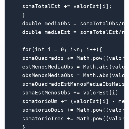
    somaTotalEst += valorEst[i];

    }

    double mediaObs = somaTotalObs/n;

    double mediaEst = somaTotalEst/n;

    for(int i = 0; i<n; i++){

    somaQuadrados += Math.pow((valorO
    estMenosMediaObs = Math.abs(valor
    obsMenosMediaObs = Math.abs(valor
    somaQuadradoEstMenosMediaObsMaisO
    somaEstMenosObs += valorEst[i] - v
    somatorioUm += (valorEst[i] - med
    somatorioDois += Math.pow((valorE
    somatorioTres += Math.pow((valorO
    }
