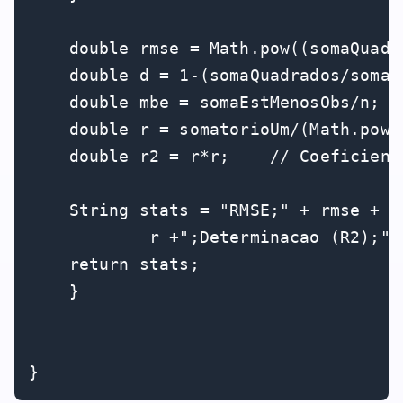
    double rmse = Math.pow((somaQuadr
    double d = 1-(somaQuadrados/somaQ
    double mbe = somaEstMenosObs/n;  
    double r = somatorioUm/(Math.pow(
    double r2 = r*r;    // Coeficient
    String stats = "RMSE;" + rmse + "
            r +";Determinacao (R2);" +
    return stats; 

    }

}