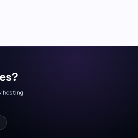
res?
y hosting