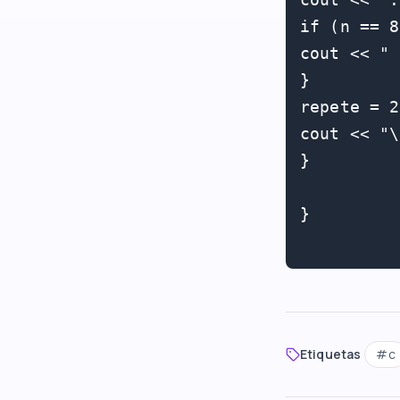
if (n == 8
cout << " 
}

repete = 2
cout << "\
}

}

Etiquetas
#
c