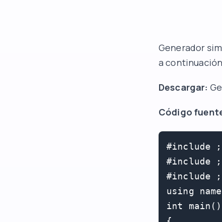
Generador sim
a continuación
Descargar:
Ge
Código fuent
#include ;

#include ;

#include ;

using name
int main()

{
