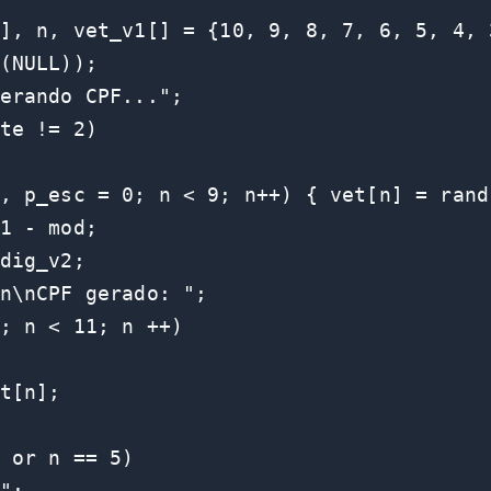
], n, vet_v1[] = {10, 9, 8, 7, 6, 5, 4, 
(NULL));

erando CPF...";

te != 2)

, p_esc = 0; n < 9; n++) { vet[n] = rand
1 - mod;

dig_v2;

n\nCPF gerado: ";

; n < 11; n ++)

t[n];

 or n == 5)

";
