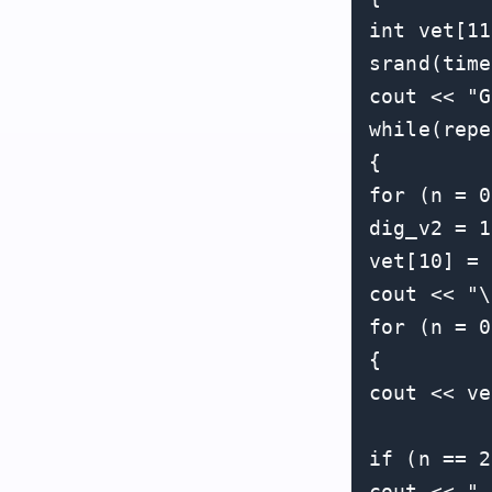
int vet[11
srand(time
cout << "G
while(repe
{

for (n = 0
dig_v2 = 1
vet[10] = 
cout << "\
for (n = 0
{

cout << ve
if (n == 2
cout << ".