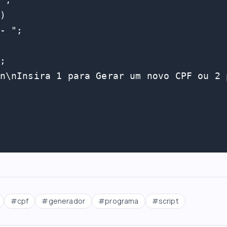
)

- ";

;

n\nInsira 1 para Gerar um novo CPF ou 2 
#
cpf
#
generador
#
programa
#
script