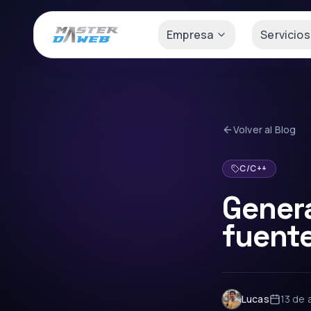
Empresa
Servicios
Volver al Blog
C/C++
Genera
fuent
Lucas
13 de 