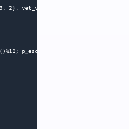
3, 2}, vet_v2[] = {11, 10, 9, 8, 7, 6, 5
()%10; p_esc = vet[n] * vet_v1[n] + p_es