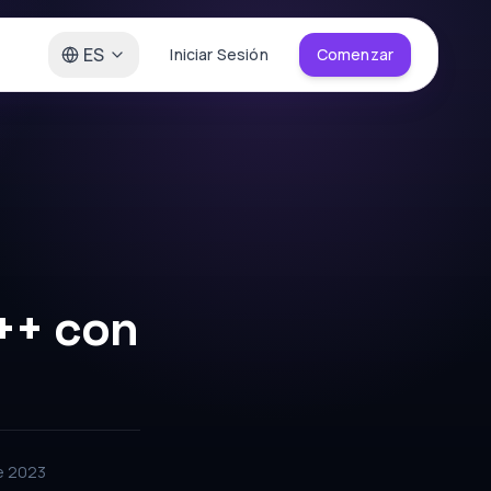
ES
Iniciar Sesión
Comenzar
++ con
e 2023