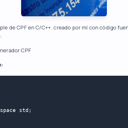
ple de CPF en C/C++. creado por mí con código fue
:
nerador CPF
e:
space std;
