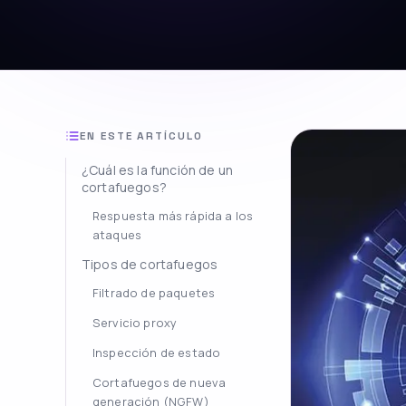
EN ESTE ARTÍCULO
¿Cuál es la función de un
cortafuegos?
Respuesta más rápida a los
ataques
Tipos de cortafuegos
Filtrado de paquetes
Servicio proxy
Inspección de estado
Cortafuegos de nueva
generación (NGFW)