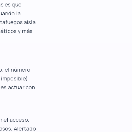
as es que
cuando la
tafuegos aísla
máticos y más
o, el número
o imposible)
 es actuar con
 el acceso,
casos. Alertado