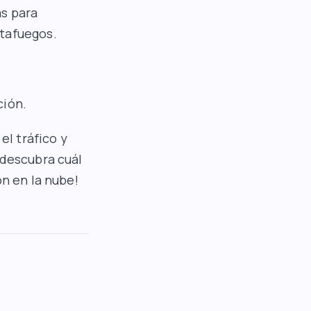
as para
rtafuegos.
ción.
el tráfico y
 descubra cuál
ón en la nube!