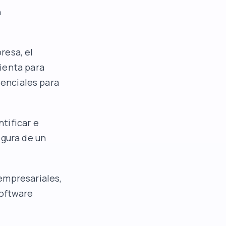
n
resa, el
ienta para
senciales para
tificar e
egura de un
empresariales,
software