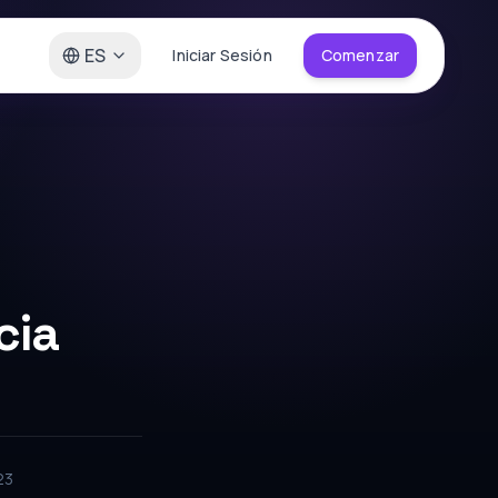
ES
Iniciar Sesión
Comenzar
cia
23