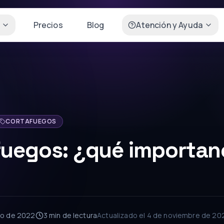
Precios
Blog
Atención y Ayuda
CORTAFUEGOS
fuegos: ¿qué importan
lio de 2022
3 min
de lectura
Actualizado el
4 de noviembre de 20