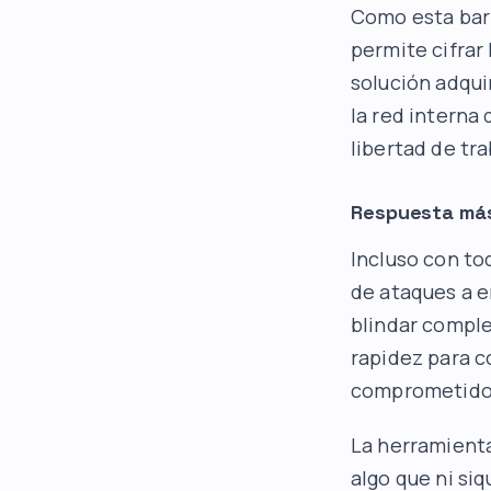
Como esta barr
permite cifrar
solución adqui
la red interna 
libertad de tr
Respuesta más
Incluso con to
de ataques a e
blindar comple
rapidez para c
comprometido
La herramienta
algo que ni si