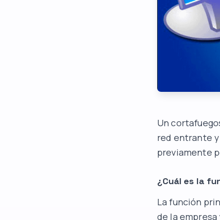
Un cortafuegos 
red entrante y
previamente p
¿Cuál es la f
La función pri
de la empresa y