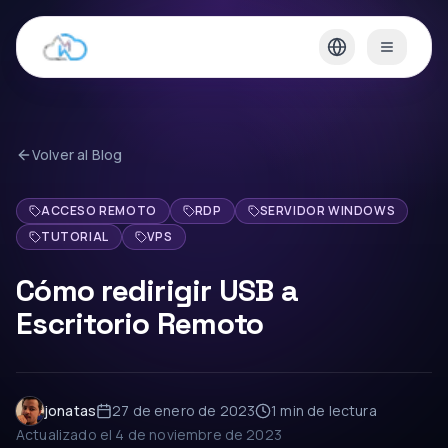
Volver al Blog
ACCESO REMOTO
RDP
SERVIDOR WINDOWS
TUTORIAL
VPS
Cómo redirigir USB a
Escritorio Remoto
jonatas
27 de enero de 2023
1 min
de lectura
Actualizado el
4 de noviembre de 2023