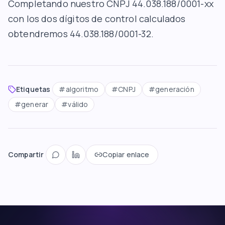
Completando nuestro CNPJ 44.038.188/0001-xx
con los dos dígitos de control calculados
obtendremos 44.038.188/0001-32.
Etiquetas
#
algoritmo
#
CNPJ
#
generación
#
generar
#
válido
Compartir
Copiar enlace