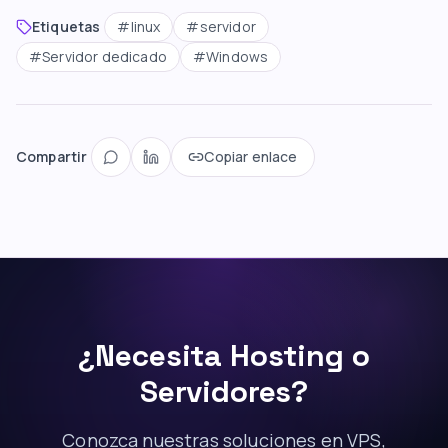
Etiquetas
#
linux
#
servidor
#
Servidor dedicado
#
Windows
Compartir
Copiar enlace
¿Necesita Hosting o
Servidores?
Conozca nuestras soluciones en VPS,