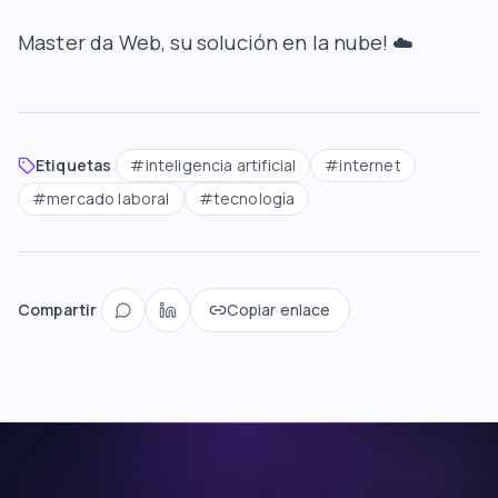
Master da Web
, su solución en la nube! ☁️
Etiquetas
#
inteligencia artificial
#
internet
#
mercado laboral
#
tecnología
Compartir
Copiar enlace