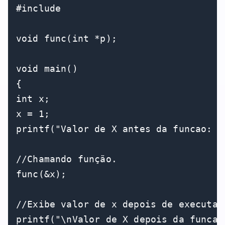
#include 

void func(int *p);

void main()

{

int x;

x = 1;

printf("Valor de X antes da funcao: %d
//Chamando função.

func(&x);

//Exibe valor de x depois de executar 
printf("\nValor de X depois da funcao: