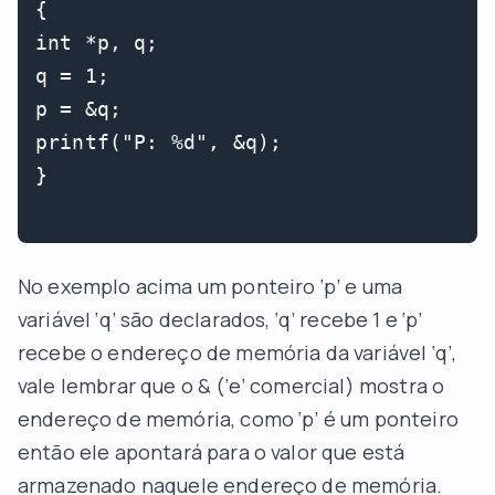
{

int *p, q;

q = 1;

p = &q;

printf("P: %d", &q);

}

No exemplo acima um ponteiro ‘p’ e uma
variável ‘q’ são declarados, ‘q’ recebe 1 e ‘p’
recebe o endereço de memória da variável ‘q’,
vale lembrar que o & (‘e’ comercial) mostra o
endereço de memória, como ‘p’ é um ponteiro
então ele apontará para o valor que está
armazenado naquele endereço de memória.