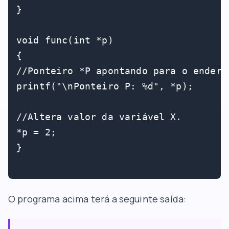
}

void func(int *p)

{

//Ponteiro *P apontando para o endere
printf("\nPonteiro P: %d", *p);

//Altera valor da variável X.

*p = 2;

}

O programa acima terá a seguinte saída: