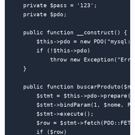
    private $pass = '123';

    private $pdo;

    public function __construct() {

        $this->pdo = new PDO("mysql:h
        if (!$this->pdo)

            throw new Exception("Erro
    }

    public function buscarProduto($nom
        $stmt = $this->pdo->prepare("
        $stmt->bindParam(1, $nome, PDO
        $stmt->execute();

        $row = $stmt->fetch(PDO::FETCH
        if ($row)
