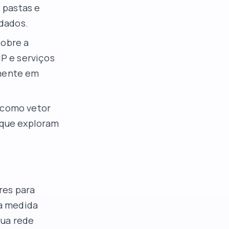
 pastas e
 dados.
sobre a
P e serviços
rmente em
 como vetor
 que exploram
res para
ma medida
sua rede