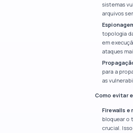
sistemas vu
arquivos se
Espionagem
topologia d
em execuçã
ataques mai
Propagação
para a prop
as vulnerab
Como evitar e
Firewalls e
bloquear o 
crucial. Is