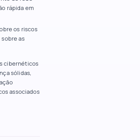
ção rápida em
obre os riscos
 sobre as
s cibernéticos
nça sólidas,
ração
scos associados