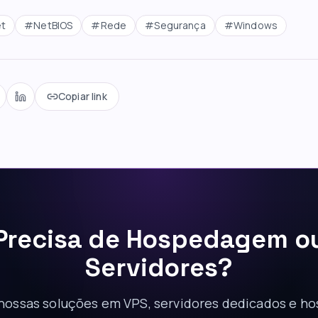
et
#
NetBIOS
#
Rede
#
Segurança
#
Windows
Copiar link
Precisa de Hospedagem o
Servidores?
ossas soluções em VPS, servidores dedicados e 