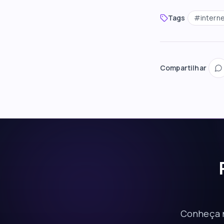
Tags
#
intern
Compartilhar
Conheça n