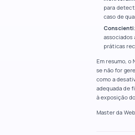
para detect
caso de qua
Conscienti
associados 
práticas re
Em resumo, o 
se não for ger
como a desati
adequada de fi
à exposição d
Master da We