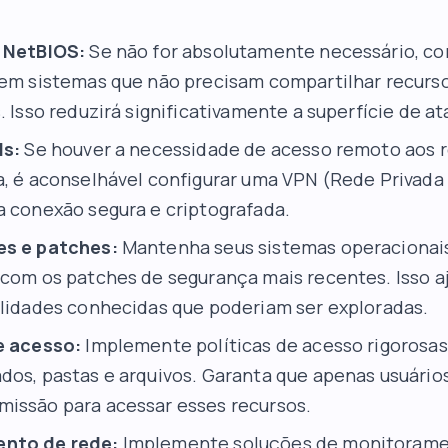
o NetBIOS:
Se não for absolutamente necessário, co
 em sistemas que não precisam compartilhar recurs
. Isso reduzirá significativamente a superfície de a
Ns:
Se houver a necessidade de acesso remoto aos r
a, é aconselhável configurar uma VPN (Rede Privada 
a conexão segura e criptografada.
es e patches:
Mantenha seus sistemas operacionais
 com os patches de segurança mais recentes. Isso aj
ilidades conhecidas que poderiam ser exploradas.
e acesso:
Implemente políticas de acesso rigorosas
dos, pastas e arquivos. Garanta que apenas usuário
issão para acessar esses recursos.
nto de rede:
Implemente soluções de monitorame