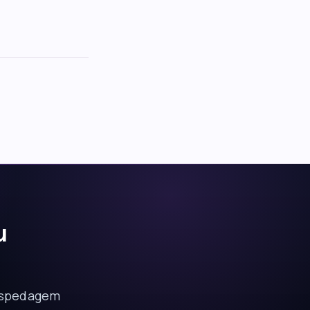
u
hospedagem