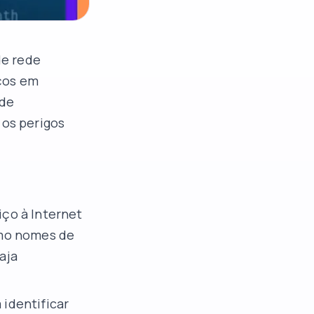
de rede
ços em
ode
 os perigos
iço à Internet
omo nomes de
aja
identificar