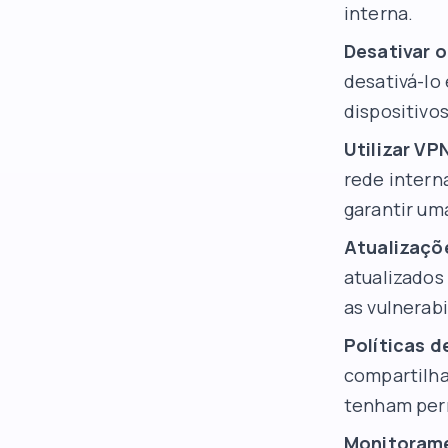
interna.
Desativar 
desativá-lo
dispositivos
Utilizar VP
rede intern
garantir um
Atualizaçõ
atualizados
as vulnerab
Políticas d
compartilha
tenham perm
Monitorame