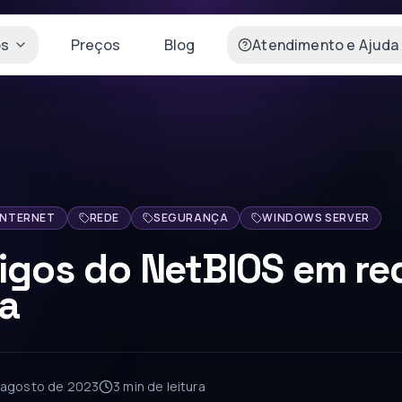
os
Preços
Blog
Atendimento e Ajuda
INTERNET
REDE
SEGURANÇA
WINDOWS SERVER
igos do NetBIOS em re
ca
 agosto de 2023
3 min
de leitura