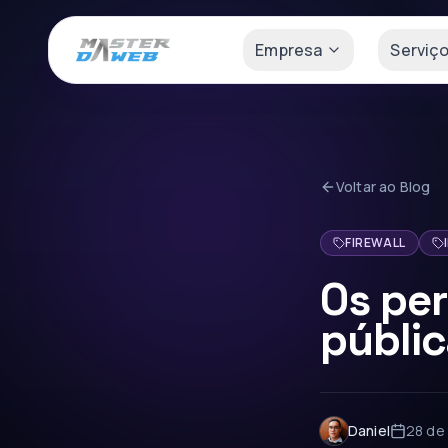
Empresa
Serviç
Voltar ao Blog
FIREWALL
Os per
públi
Daniel
28 de