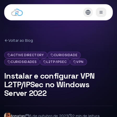
Voltar ao Blog
ACTIVE DIRECTORY
CURIOSIDADE
CURIOSIDADES
L2TP/IPSEC
VPN
Instalar e configurar VPN
L2TP/IPSec no Windows
Server 2022
jonatas
6 de outubro de 2023
2 min
de leitura