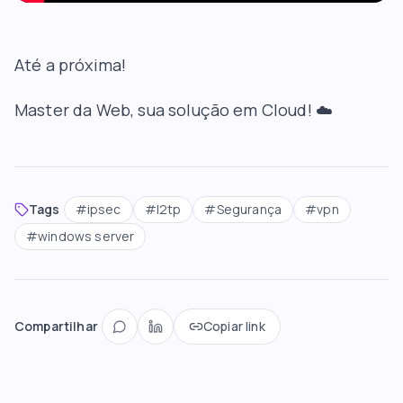
Até a próxima!
Master da Web
, sua solução em Cloud! ☁️
Tags
#
ipsec
#
l2tp
#
Segurança
#
vpn
#
windows server
Compartilhar
Copiar link