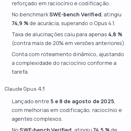
reforçado em raciocínio e codificação.
No benchmark
SWE-bench Verified
, atingiu
74,9 %
de acurácia, superando o Opus 4.1.
Taxa de alucinações caiu para apenas
4,8 %
(contra mais de 20% em versões anteriores).
Conta com
roteamento dinâmico
, ajustando
a complexidade do raciocínio conforme a
tarefa.
Claude Opus 4.1
Lançado entre
5 e 8 de agosto de 2025
,
com melhorias em codificação, raciocínio e
agentes complexos.
No
SWE-bench Verified
, atingiu
74,5 %
de